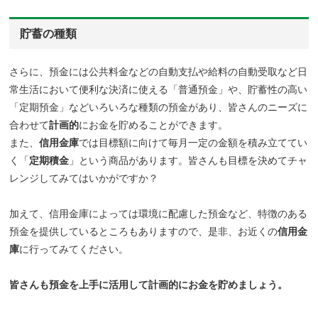
貯蓄の種類
さらに、預金には公共料金などの自動支払や給料の自動受取など日
常生活において便利な決済に使える「普通預金」や、貯蓄性の高い
「定期預金」などいろいろな種類の預金があり、皆さんのニーズに
合わせて
計画的
にお金を貯めることができます。
また、
信用金庫
では目標額に向けて毎月一定の金額を積み立ててい
く「
定期積金
」という商品があります。皆さんも目標を決めてチャ
レンジしてみてはいかがですか？
加えて、信用金庫によっては環境に配慮した預金など、特徴のある
預金を提供しているところもありますので、是非、お近くの
信用金
庫
に行ってみてください。
皆さんも預金を上手に活用して計画的にお金を貯めましょう。