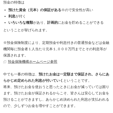
預金の特徴は
預けた資金（元本）の保証がある
※ので安全性が高い
利息
が付く
いろいろな種類
があり、
計画的
にお金を貯めることができる
ということが挙げられます。
※預金保険制度により、定期預金や利息付きの普通預金などは金融
機関毎に預金者１人当たり元本１,０００万円までとその利息等が
保護されます。
預金保険機構ホームページ参照
中でも一番の特徴は、
預けたお金は一定額まで保証され、さらにあ
らかじめ定められた利息が付いていく
ということです。
将来、預けたお金を使おうと思ったときにお金が減っていては困り
ます。預けたお金が保証されるからこそ、皆さんは安心してお金を
預けることができますし、あらかじめ決められた利息が支払われる
ので、少しずつお金を増やすことができます。