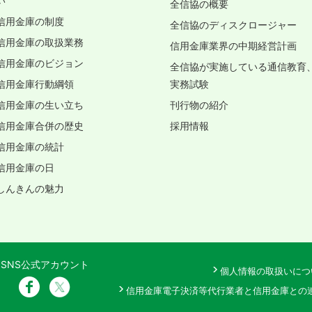
い
全信協の概要
信用金庫の制度
全信協のディスクロージャー
信用金庫の取扱業務
信用金庫業界の中期経営計画
信用金庫のビジョン
全信協が実施している通信教育
信用金庫行動綱領
実務試験
信用金庫の生い立ち
刊行物の紹介
信用金庫合併の歴史
採用情報
信用金庫の統計
信用金庫の日
しんきんの魅力
SNS公式アカウント
個人情報の取扱いにつ
信用金庫電子決済等代行業者と信用金庫との