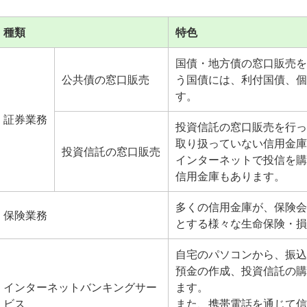
種類
特色
国債・地方債の窓口販売を
公共債の窓口販売
う国債には、利付国債、個
す。
証券業務
投資信託の窓口販売を行っ
取り扱っていない信用金庫
投資信託の窓口販売
インターネットで投信を購
信用金庫もあります。
多くの信用金庫が、保険会
保険業務
とする様々な生命保険・損
自宅のパソコンから、振込
預金の作成、投資信託の購
インターネットバンキングサー
ます。
ビス
また、携帯電話を通じて信