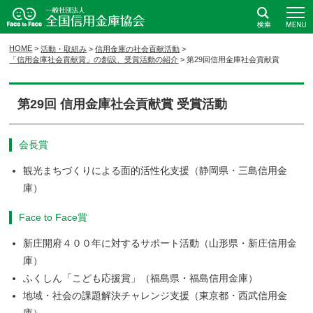
全国信用金庫協会ホームページ
検索
HOME
>
活動・取組み
>
信用金庫の社会貢献活動
>
「信用金庫社会貢献賞」の創設、受賞活動の紹介
>
第29回信用金庫社会貢献賞
第29回 信用金庫社会貢献賞 受賞活動
会長賞
観光まちづくりによる面的活性化支援（静岡県・三島信用金
庫）
Face to Face賞
新庄開府４００年に対するサポート活動（山形県・新庄信用金
庫）
ふくしん「こども応援賞」（福島県・福島信用金庫）
地域・社会の課題解決チャレンジ支援（東京都・西武信用金